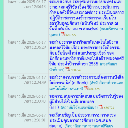
ขอแจ้งเวียนประกาศมหาวิทยาลัยเทคโนโลยี
โพสข่าวเมื่อ 2025-06-17
เวลา 12:36:13
ราชมงคลศรีวิชัย เรื่อง วิธีการประเมิน การ
กำหนดตัวชี้วัดและเกณฑ์การ ประเมินผลการ
ปฏิบัติราชการของข้าราชการพลเรือนใน
สถาบันอุดมศึกษา (ฉบับที่ ๕) ประกาศ ณ
วันที่ ๒๖ มีนาคม พ.ศ.๒๕๖๘
(กองบริหารงาน
บุคคล)
680727
ขอส่งประกาศมหาวิทยาลัยเทคโนโลยีราช
โพสข่าวเมื่อ 2025-06-17
เวลา 12:35:29
มงคลศรีวิชัย เรื่อง มาตรการการจัดกิจกรรม
ต้อนรับน้องใหม่ และประชุมเชียร์ ของ
นักศึกษามหาวิทยาลัยเทคโนโลยีราชมงคลศรี
วิชัย ประจำปีการศึกษา 2568
(กองพัฒนา
นักศึกษา)
680726
ขอส่งรายงานการสำรวจความต้องการหนังสือ
โพสข่าวเมื่อ 2025-06-17
เวลา 12:34:49
อิเล็กทรอนิส์ (e-Book)
(สำนักวิทยบริการและ
เทคโนโลยีสารสนเทศ)
680725
ขอความอนุเคราะห์ตอบแบบวัดการรับรู้ของ
โพสข่าวเมื่อ 2025-06-17
เวลา 12:33:43
ผู้มีส่วนได้ส่วนเสียภายนอก
(EIT)
(สถาบันวิจัยและพัฒนา)
680724
ขอเรียนเชิญเป็นประธานกรรมการตรวจ
โพสข่าวเมื่อ 2025-06-17
เวลา 12:31:01
ประเมินคุณภาพการศึกษา (ผศ.เสนอ
สะอาด)
(วิทยาลัยการสาธารณสุขสิรินธร