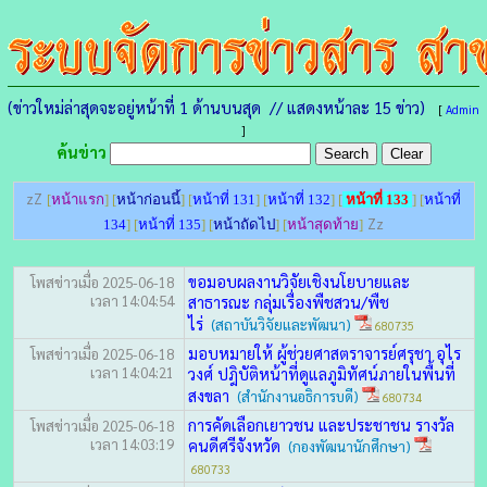
(ข่าวใหม่ล่าสุดจะอยู่หน้าที่ 1 ด้านบนสุด // แสดงหน้าละ 15 ข่าว)
[
Admin
]
ค้นข่าว
zZ
[
หน้าแรก
] [
หน้าก่อนนี้
] [
หน้าที่ 131
] [
หน้าที่ 132
] [
หน้าที่ 133
] [
หน้าที่
Zz
134
] [
หน้าที่ 135
] [
หน้าถัดไป
] [
หน้าสุดท้าย
]
ขอมอบผลงานวิจัยเชิงนโยบายและ
โพสข่าวเมื่อ 2025-06-18
เวลา 14:04:54
สาธารณะ กลุ่มเรื่องพืชสวน/พืช
ไร่
(สถาบันวิจัยและพัฒนา)
680735
มอบหมายให้ ผู้ช่วยศาสตราจารย์ศรุชา อุไร
โพสข่าวเมื่อ 2025-06-18
เวลา 14:04:21
วงศ์ ปฎิบัติหน้าที่ดูแลภูมิทัศน์ภายในพื้นที่
สงขลา
(สำนักงานอธิการบดี)
680734
การคัดเลือกเยาวชน และประชาชน รางวัล
โพสข่าวเมื่อ 2025-06-18
เวลา 14:03:19
คนดีศรีจังหวัด
(กองพัฒนานักศึกษา)
680733