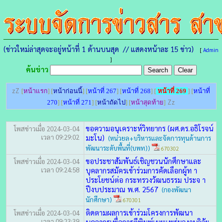
(ข่าวใหม่ล่าสุดจะอยู่หน้าที่ 1 ด้านบนสุด // แสดงหน้าละ 15 ข่าว)
[
Admin
]
ค้นข่าว
zZ
[
หน้าแรก
] [
หน้าก่อนนี้
] [
หน้าที่ 267
] [
หน้าที่ 268
] [
หน้าที่ 269
] [
หน้าที่
Zz
270
] [
หน้าที่ 271
] [
หน้าถัดไป
] [
หน้าสุดท้าย
]
ขอความอนุเคราะห์วิทยากร (ผศ.ดร.อธิโรจน์
โพสข่าวเมื่อ 2024-03-04
เวลา 09:29:02
มะโน)
(หน่วยล+บริหารและจัดการทุนด้านการ
พัฒนาระดับพื้นที่(บพท))
670302
ขอประชาสัมพันธ์เชิญชวนนักศึกษาและ
โพสข่าวเมื่อ 2024-03-04
เวลา 09:24:58
บุคลากรสมัครเข้าร่วมการคัดเลือกผู้ท า
ประโยชน์ต่อ กระทรวงวัฒนธรรม ประจ า
ปีงบประมาณ พ.ศ. 2567
(กองพัฒนา
นักศึกษา)
670301
ติดตามผลการเข้าร่วมโครงการพัฒนา
โพสข่าวเมื่อ 2024-03-04
เวลา 09:23:39
บุคลากรเพื่อการตีพิมพ์เผยแพร่ผลงานวิจัย