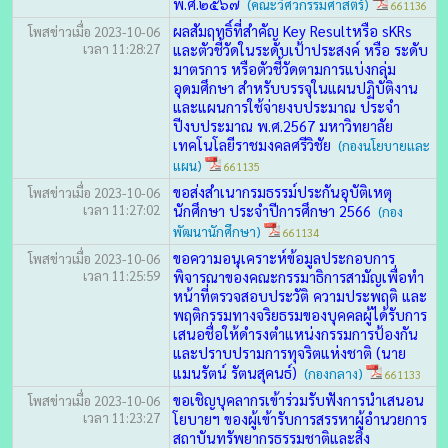
พ.ศ.๒๕๖๗
(คณะวิศวกรรมศาสตร์)
661136
ผลสัมฤทธิ์ที่สำคัญ Key Resultหรือ sKRs
โพสข่าวเมื่อ 2023-10-06
เวลา 11:28:27
และตัวชี้วัดในระดับเป้าประสงค์ หรือ ระดับ
มาตรการ หรือตัวชี้วัดตามการแบ่งกลุ่ม
อุดมศึกษา สำหรับบรรจุในแผนปฏิบัติงาน
และแผนการใช้จ่ายงบประมาณ ประจำ
ปีงบประมาณ พ.ศ.2567 มหาวิทยาลัย
เทคโนโลยีราชมงคลศรีวิชัย
(กองนโยบายและ
แผน)
661135
ขอส่งสำเนากรมธรรม์ประกันอุบัติเหตุ
โพสข่าวเมื่อ 2023-10-06
เวลา 11:27:02
นักศึกษา ประจำปีการศึกษา 2566
(กอง
พัฒนานักศึกษา)
661134
ขอความอนุเคราะห์ข้อมูลประกอบการ
โพสข่าวเมื่อ 2023-10-06
เวลา 11:25:59
พิจารณาของคณะกรรมาธิการสามัญเพื่อทำ
หน้าที่ตรวจสอบประวัติ ความประพฤติ และ
พฤติกรรมทางจริยธรมของบุคคลผู้ได้รับการ
เสนอชื่อให้ดำรงตำแหน่งกรรมการป้องกัน
และปราบปรามการทุจริตแห่งชาติ (นาย
แมนรัตน์ รัตนสุคนธ์)
(กองกลาง)
661133
ขอเชิญบุคลากรเข้าร่วมรับฟังการนำเสนอน
โพสข่าวเมื่อ 2023-10-06
เวลา 11:23:27
โยบายฯ ของผู้เข้ารับการสรรหาผู้อำนวยการ
สถาบันทรัพยากรธรรมชาติและสิ่ง