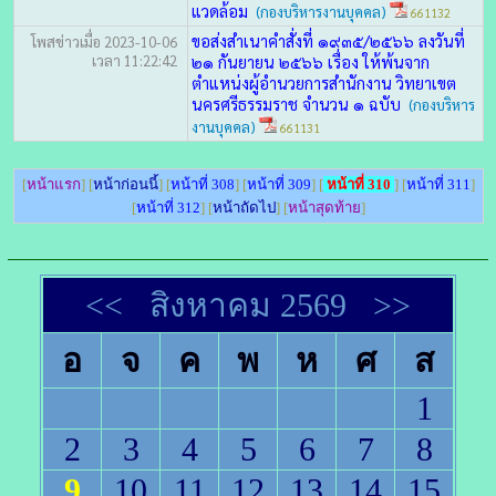
แวดล้อม
(กองบริหารงานบุคคล)
661132
ขอส่งสำเนาคำสั่งที่ ๑๙๓๕/๒๕๖๖ ลงวันที่
โพสข่าวเมื่อ 2023-10-06
เวลา 11:22:42
๒๑ กันยายน ๒๕๖๖ เรื่อง ให้พ้นจาก
ตำแหน่งผู้อำนวยการสำนักงาน วิทยาเขต
นครศรีธรรมราช จำนวน ๑ ฉบับ
(กองบริหาร
งานบุคคล)
661131
[
หน้าแรก
] [
หน้าก่อนนี้
] [
หน้าที่ 308
] [
หน้าที่ 309
] [
หน้าที่ 310
] [
หน้าที่ 311
]
[
หน้าที่ 312
] [
หน้าถัดไป
] [
หน้าสุดท้าย
]