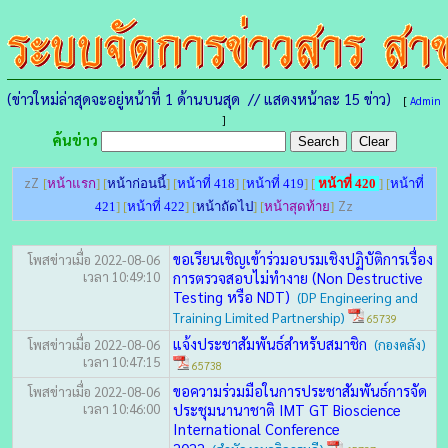
(ข่าวใหม่ล่าสุดจะอยู่หน้าที่ 1 ด้านบนสุด // แสดงหน้าละ 15 ข่าว)
[
Admin
]
ค้นข่าว
zZ
[
หน้าแรก
] [
หน้าก่อนนี้
] [
หน้าที่ 418
] [
หน้าที่ 419
] [
หน้าที่ 420
] [
หน้าที่
Zz
421
] [
หน้าที่ 422
] [
หน้าถัดไป
] [
หน้าสุดท้าย
]
ขอเรียนเชิญเข้าร่วมอบรมเชิงปฏิบัติการเรื่อง
โพสข่าวเมื่อ 2022-08-06
เวลา 10:49:10
การตรวจสอบไม่ทำงาย (Non Destructive
Testing หรือ NDT)
(DP Engineering and
Training Limited Partnership)
65739
แจ้งประชาสัมพันธ์สำหรับสมาชิก
โพสข่าวเมื่อ 2022-08-06
(กองคลัง)
เวลา 10:47:15
65738
ขอความร่วมมือในการประชาสัมพันธ์การจัด
โพสข่าวเมื่อ 2022-08-06
เวลา 10:46:00
ประชุมนานาชาติ IMT GT Bioscience
International Conference