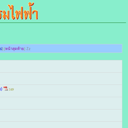
Zz
ไป
] [
หน้าสุดท้าย
]
ย)
349