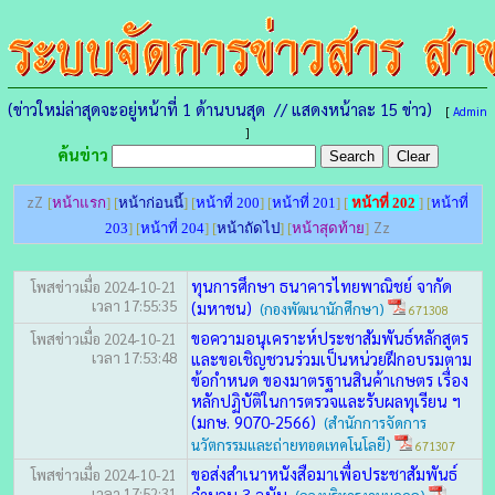
(ข่าวใหม่ล่าสุดจะอยู่หน้าที่ 1 ด้านบนสุด // แสดงหน้าละ 15 ข่าว)
[
Admin
]
ค้นข่าว
zZ
[
หน้าแรก
] [
หน้าก่อนนี้
] [
หน้าที่ 200
] [
หน้าที่ 201
] [
หน้าที่ 202
] [
หน้าที่
Zz
203
] [
หน้าที่ 204
] [
หน้าถัดไป
] [
หน้าสุดท้าย
]
ทุนการศึกษา ธนาคารไทยพาณิชย์ จากัด
โพสข่าวเมื่อ 2024-10-21
เวลา 17:55:35
(มหาชน)
(กองพัฒนานักศึกษา)
671308
ขอความอนุเคราะห์ประชาสัมพันธ์หลักสูตร
โพสข่าวเมื่อ 2024-10-21
เวลา 17:53:48
และขอเชิญชวนร่วมเป็นหน่วยฝึกอบรมตาม
ข้อกำหนด ของมาตรฐานสินค้าเกษตร เรื่อง
หลักปฏิบัติในการตรวจและรับผลทุเรียน ฯ
(มกษ. 9070-2566)
(สำนักการจัดการ
นวัตกรรมและถ่ายทอดเทคโนโลยี)
671307
ขอส่งสำเนาหนังสือมาเพื่อประชาสัมพันธ์
โพสข่าวเมื่อ 2024-10-21
เวลา 17:52:31
จำนวน 3 ฉบับ