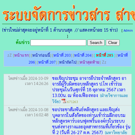
(ข่าวใหม่ล่าสุดจะอยู่หน้าที่ 1 ด้านบนสุด // แสดงหน้าละ 15 ข่าว)
[
Admin
]
ค้นข่าว
zZ
[
หน้าแรก
] [
หน้าก่อนนี้
] [
หน้าที่ 203
] [
หน้าที่ 204
] [
หน้าที่ 205
] [
หน้าที่
Zz
206
] [
หน้าที่ 207
] [
หน้าถัดไป
] [
หน้าสุดท้าย
]
ขอเชิญประชุม อาจารยืประจำหลักสูตร อา
โพสข่าวเมื่อ 2024-10-09
เวลา 14:26:26
จารยืผู้รับผิดชอบหลักสูตร ป.โท เข้าร่วม
ประชุมในวันศุกร์ที่ 18 ตุลาคม 2567 เวลา
13.00น. ณ ห้องเฟืองทอง
(ฝ่ายวิชาการและ
วิจัย)
671263
ขอประชาสัมพันธ์หลักสูตร และเชิญส่ง
โพสข่าวเมื่อ 2024-10-08
เวลา 16:02:48
บุคลากรในสังกัดของท่านเข้าร่วมฝึกอบรม
หลักสูตรคาร์บอนฟุตพริ้นองค๋กรในระบบ
ขนส่งทางรางและอุตสาหกรรมที่เกี่ยวข้อง รุ่น
ที่ 2 (วันที่ 26-27 ต.ค. 2567)
(มหาวิทยาลัย