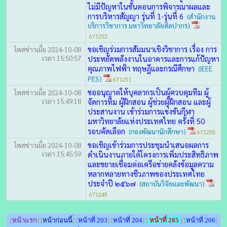
ไม่มีปัญหาในขั้นตอนการพิจารณาผลและ
การบริหารสัญญา รุ่นที่ 1-รุ่นที่ 6
(สำนักงาน
บริการวิชาการ มหาวิทยาลัยศิลปากร)
671252
ขอเชิญร่วมการสัมมนาเชิงวิชาการ เรื่อง การ
โพสข่าวเมื่อ 2024-10-08
เวลา 15:50:57
ประหยัดพลังงานในอาคารและการแก้ปัญหา
คุณภาพไฟฟ้า ทฤษฏีและกรณีศึกษา
(IEEE
PES)
671251
ขออนุญาตให้บุคลากรเป็นผู้ควบคุมทีม ผู้
โพสข่าวเมื่อ 2024-10-08
เวลา 15:49:18
จัดการทีม ผู้ฝึกสอน ผู้ช่วยผู้ฝึกสอน และผู้
ประสานงาน เข้าร่วมการแข่งขันกีฬา
มหาวิทยาลัยแห่งประเทศไทย ครั้งที่ 50
รอบคัดเลือก
(กองพัฒนานักศึกษา)
671250
ขอเชิญเข้าร่วมการประชุมนำเสนอผลการ
โพสข่าวเมื่อ 2024-10-08
เวลา 15:45:59
ดำเนินงานภายใต้โครงการเพิ่มประสิทธิภาพ
และขยายเชื่อมต่อเครือข่ายคลังข้อมูลความ
หลากหลายทางชีวภาพของประเทศไทย
ประจำปี ๒๕๖๗
(สถาบันวิจัยและพัฒนา)
671249
[
หน้าแรก
] [
หน้าก่อนนี้
] [
หน้าที่ 203
] [
หน้าที่ 204
] [
หน้าที่ 205
] [
หน้าที่ 206
]