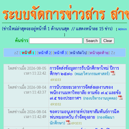
(ข่าวใหม่ล่าสุดจะอยู่หน้าที่ 1 ด้านบนสุด // แสดงหน้าละ 15 ข่าว)
[
Admin
]
ค้นข่าว
zZ
[
] [
] [
] [
] [
]
Zz
หน้าที่ 1
หน้าที่ 2
หน้าที่ 3
หน้าถัดไป
หน้าสุดท้าย
การจัดส่งข้อมูลการรับนักศึกษาใหม่ ปีการ
โพสข่าวเมื่อ 2026-08-05
เวลา 11:22:42
ศึกษา ๒๕๗๐
(คณะวิศวกรรมศาสตร์)
691033
การนับระยะเวลาการจัดส่งผลงานของ
โพสข่าวเมื่อ 2026-08-04
เวลา 11:43:37
พนักงานมหาวิทยาลัย ตามข้อ ๗.๔ และข้อ
๗.๕ ของประกาศฯ
(กองบริหารงานบุคคล)
691032
ขอความอนุเคราะห์ประชาสัมพันธ์การฉีด
โพสข่าวเมื่อ 2026-08-04
เวลา 11:42:49
พ่นหมอกควัน กำจัดยุงลาย
(กองพัฒนา
นักศึกษา)
691031