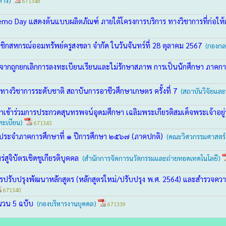
ลาง)
671348
mo Day แสดงต้นแบบผลิตภัณฑ์ ภายใต้โครงการบริการ ทางวิชาการที่ก่อให
าชิกสหกรณ์ออมทรัพย์ครูสงขลา จำกัด ในวันจันทร์ที่ 28 ตุลาคม 2567
(กองกล
งจากถูกยกเลิกการลงทะเบียนเรียนและไม่รักษาสภาพ การเป็นนักศึกษา ภาคการ
างวิชาการระดับชาติ สถาบันการอาชีวศึกษาเกษตร ครั้งที่ 7
(สถาบันวิจัยแล
กศึกษาเข้าร่วมการประกวดสุนทรพจน์อุดมศึกษา เฉลิมพระเกียรติสมเด็จพระเจ้
ทะเบียน)
671343
ะจำภาคการศึกษาที่ ๑ ปีการศึกษา ๒๕๖๗ (ภาคปกติ)
(คณะวิศวกรรมศาสตร์
ูจิบัตรเชิดชูเกียรติบุคคล
(สำนักการจัดการนวัตกรรมและถ่ายทอดเทคโนโลยี)
รปรับปรุงพัฒนาหลักสูตร (หลักสูตรใหม่/ปรับปรุง พ.ศ. 2564) และสำรวจควา
671340
ำนวน 5 ฉบับ
(กองบริหารงานบุคคล)
671339