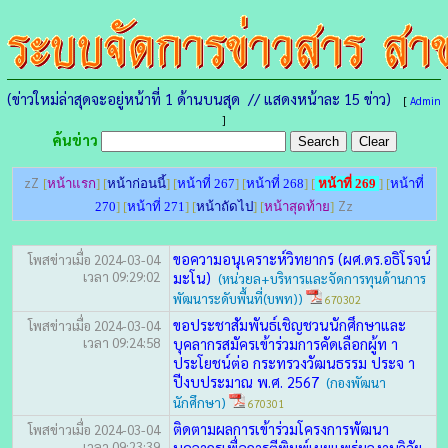
(ข่าวใหม่ล่าสุดจะอยู่หน้าที่ 1 ด้านบนสุด // แสดงหน้าละ 15 ข่าว)
[
Admin
]
ค้นข่าว
zZ
[
หน้าแรก
] [
หน้าก่อนนี้
] [
หน้าที่ 267
] [
หน้าที่ 268
] [
หน้าที่ 269
] [
หน้าที่
Zz
270
] [
หน้าที่ 271
] [
หน้าถัดไป
] [
หน้าสุดท้าย
]
ขอความอนุเคราะห์วิทยากร (ผศ.ดร.อธิโรจน์
โพสข่าวเมื่อ 2024-03-04
เวลา 09:29:02
มะโน)
(หน่วยล+บริหารและจัดการทุนด้านการ
พัฒนาระดับพื้นที่(บพท))
670302
ขอประชาสัมพันธ์เชิญชวนนักศึกษาและ
โพสข่าวเมื่อ 2024-03-04
เวลา 09:24:58
บุคลากรสมัครเข้าร่วมการคัดเลือกผู้ท า
ประโยชน์ต่อ กระทรวงวัฒนธรรม ประจ า
ปีงบประมาณ พ.ศ. 2567
(กองพัฒนา
นักศึกษา)
670301
ติดตามผลการเข้าร่วมโครงการพัฒนา
โพสข่าวเมื่อ 2024-03-04
เวลา 09:23:39
บุคลากรเพื่อการตีพิมพ์เผยแพร่ผลงานวิจัย