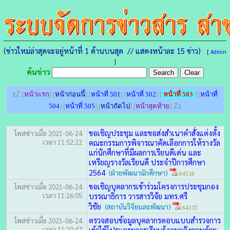
(ข่าวใหม่ล่าสุดจะอยู่หน้าที่ 1 ด้านบนสุด // แสดงหน้าละ 15 ข่าว)
[
Admin
]
ค้นข่าว
zZ
[
หน้าแรก
] [
หน้าก่อนนี้
] [
หน้าที่ 501
] [
หน้าที่ 502
] [
หน้าที่ 503
] [
หน้าที่
Zz
504
] [
หน้าที่ 505
] [
หน้าถัดไป
] [
หน้าสุดท้าย
]
ขอเชิญประชุม และขอส่งสำเนาคำสั่งแต่งตั้ง
โพสข่าวเมื่อ 2021-06-24
เวลา 11:52:22
คณะกรรมการพิจารณาคัดเลือกการให้รางวัล
แก่นักศึกษาที่มีผลการเรียนดีเด่น และ
เหรียญรางวัลเรียนดี ประจำปีการศึกษา
2564
(ฝ่ายพัฒนานักศึกษา)
64116
ขอเชิญบุคลากรเข้าร่วมโครงการประชุมกอง
โพสข่าวเมื่อ 2021-06-24
เวลา 11:26:05
บรรณาธิการ วารสารวิจัย มทร.ศรี
วิชัย
(สถาบันวิจัยและพัฒนา)
64115
ตรวจสอบข้อมูลบุคลากรตอบแบบสำรวจการ
โพสข่าวเมื่อ 2021-06-24
เวลา 11:20:47
เข้าใช้โปรแกรมการเรียนรู้ภาษาอังกฤษด้วย